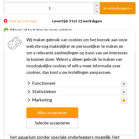
In winkelwagen +
Niet op voorraad
Levertijd: 5 tot 12 werkdagen
Alleen af te halen in onze winkel
Wij maken gebruik van cookies om het bezoek aan onze
website nog makkelijker en persoonlijker te maken en
om u relevante aanbiedingen op basis van uw interesses
te kunnen doen. Wenst u alleen gebruik te maken van
Omschrijving
Specificaties
noodzakelijke cookies of wilt u meer informatie over
cookies, dan kunt u uw instellingen aanpasssen.
De Juwel Rio 240 heeft een elegant tijdloos design, perfect
Functioneel
vakmanschap en innovatieve technologie - met 120 cm
Statistieken
breedte kunt u gewoon genieten van prachtige zichten. Met
Marketing
een oppervlakte van 121 x 41 cm en het klassieke,
rechthoekige design past het RIO 240 LED - aquarium zich
Alles accepteren
compromisloos aan elke woonomgeving aan. Het
veiligheidsframe aan de onderkant zorgt voor een bijzonder
Selectie accepteren
stabiele stand en maakt een eenvoudige positionering van
het aquarium zonder speciale onderleggers mogelijk. Het