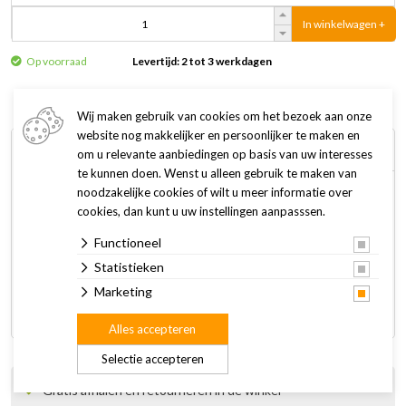
In winkelwagen +
Op voorraad
Levertijd: 2 tot 3 werkdagen
Wij maken gebruik van cookies om het bezoek aan onze
website nog makkelijker en persoonlijker te maken en
Omschrijving
Specificaties
om u relevante aanbiedingen op basis van uw interesses
te kunnen doen. Wenst u alleen gebruik te maken van
noodzakelijke cookies of wilt u meer informatie over
De SuperFish Art Plant Myriophyllum is een rots met
cookies, dan kunt u uw instellingen aanpasssen.
kunststof planten, waarmee je eenvoudig jouw aquarium
Functioneel
inricht. Druk de basis van het ornament in het aquariumgrind
en beweeg het heen en weer totdat deze stevig in het grind
Statistieken
staat. De rots en planten zien er realistisch uit en zijn 100%
Marketing
veilig voor jouw vissen en het ecosysteem van je aquarium.
Alles accepteren
Selectie accepteren
Gratis afhalen en retourneren in de winkel