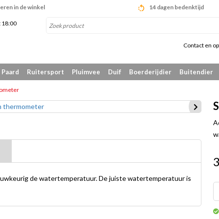
eren in de winkel
14 dagen bedenktijd
t 18:00
Contact en op
Paard
Ruitersport
Pluimvee
Duif
Boerderijdier
Buitendier
mometer
S
A
w
3
uwkeurig de watertemperatuur. De juiste watertemperatuur is