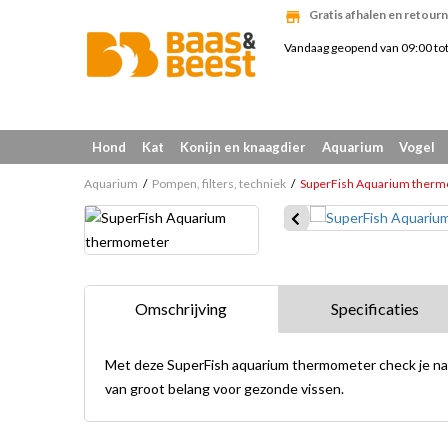
Gratis afhalen en retourn
Vandaag geopend van 09:00 to
Hond
Kat
Konijn en knaagdier
Aquarium
Vogel
Aquarium
Pompen, filters, techniek
SuperFish Aquarium ther
Omschrijving
Specificaties
Met deze SuperFish aquarium thermometer check je na
van groot belang voor gezonde vissen.