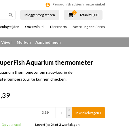
Persoonlijk advies in onze winkel
0
Inloggen/registeren
Totaal €0,00
eningstijden
Onze winkel
Dierenarts
Bestelling annuleren
Vijver
Merken
Aanbiedingen
uperFish Aquarium thermometer
quarium thermometer om nauwkeurig de
atertemperatuur te kunnen checken.
,39
3,39
In winkelwagen +
Op voorraad
Levertijd: 2 tot 3 werkdagen