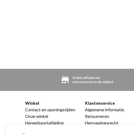
Gratis afhalen en
retourneren in de winkel
Winkel
Klantenservice
Contact en openingstijden
Algemene informatie
Onze winkel
Retourneren
Hengelsportafdeling
Herroepingsrecht
Dierengezondheid
Contact