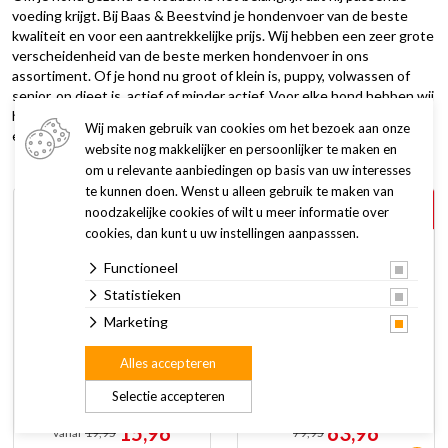
voeding krijgt. Bij Baas & Beestvind je hondenvoer van de beste
kwaliteit en voor een aantrekkelijke prijs. Wij hebben een zeer grote
verscheidenheid van de beste merken hondenvoer in ons
assortiment. Of je hond nu groot of klein is, puppy, volwassen of
senior, op dieet is, actief of minder actief. Voor elke hond hebben wij
het geschikte hondenvoer. Kom langs in onze winkel en ontvang
Wij maken gebruik van cookies om het bezoek aan onze
een voedingsadvies op maat.
website nog makkelijker en persoonlijker te maken en
om u relevante aanbiedingen op basis van uw interesses
te kunnen doen. Wenst u alleen gebruik te maken van
20%
20%
noodzakelijke cookies of wilt u meer informatie over
korting
korting
cookies, dan kunt u uw instellingen aanpasssen.
Functioneel
Statistieken
Marketing
Alles accepteren
Monopets Hond
Monopets Hondenvoer
Droogvoer
Fresh Fish Adult Large
Selectie accepteren
Salmon 12,5 kg
15,96
63,96
vanaf
19,95
79,95