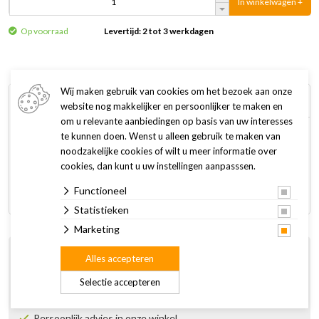
In winkelwagen +
Op voorraad
Levertijd: 2 tot 3 werkdagen
Wij maken gebruik van cookies om het bezoek aan onze
Omschrijving
Specificaties
website nog makkelijker en persoonlijker te maken en
om u relevante aanbiedingen op basis van uw interesses
te kunnen doen. Wenst u alleen gebruik te maken van
Landman Bot is een natuurlijke hondensnack van onderhuids
noodzakelijke cookies of wilt u meer informatie over
bindweefsel van runderhuid. Glutenvrij.
cookies, dan kunt u uw instellingen aanpasssen.
Functioneel
Kauwhardheid (1 - 5): 5
Statistieken
Marketing
Gratis afhalen en retourneren in de winkel
Alles accepteren
14 dagen bedenktijd
Selectie accepteren
Gratis thuisbezorgd vanaf € 50 (NL)
(m.u.v. enkele artikelen)
Persoonlijk advies in onze winkel