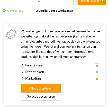
In winkelwagen +
Op voorraad
Levertijd: 2 tot 3 werkdagen
Wij maken gebruik van cookies om het bezoek aan onze
Omschrijving
Specificaties
website nog makkelijker en persoonlijker te maken en
om u relevante aanbiedingen op basis van uw interesses
te kunnen doen. Wenst u alleen gebruik te maken van
De Kong TraXX is een duurzaam rubberen kauwspeeltje dat
noodzakelijke cookies of wilt u meer informatie over
speciaal is ontwikkeld voor de extreme kauwers. De unieke
cookies, dan kunt u uw instellingen aanpasssen.
zijwanden en het dikke buitenprofiel vormen een
Functioneel
superduurzame, elastische barrière. TraXX is ook perfect
voor actieve apporteerspelletjes.
Statistieken
Marketing
Kenmerken:
Alles accepteren
Super duurzaam rubber.
Bandontwerp voor apporteer- en kauwspelletjes.
Selectie accepteren