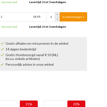
Op voorraad
Levertijd: 2 tot 3 werkdagen
L
14,95
In winkelwagen +
Op voorraad
Levertijd: 2 tot 3 werkdagen
Gratis afhalen en retourneren in de winkel
14 dagen bedenktijd
Gratis thuisbezorgd vanaf € 50 (NL)
(m.u.v. enkele artikelen)
Persoonlijk advies in onze winkel
25%
20%