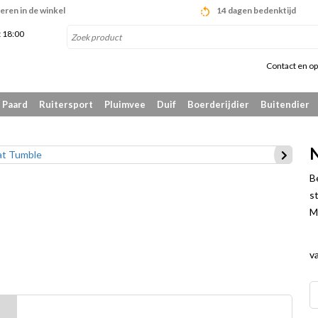
eren in de winkel
14 dagen bedenktijd
t 18:00
Contact en op
Paard
Ruitersport
Pluimvee
Duif
Boerderijdier
Buitendier
N
B
st
M
v