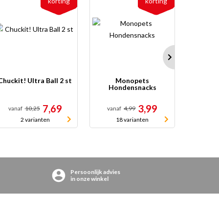
korting
korting
Chuckit! Ultra Ball 2 st
Monopets
Pedigr
Hondensnacks
M
7,69
3,99
vanaf
10,25
vanaf
4,99
10
2 varianten
18 varianten
Persoonlijk advies
in onze winkel