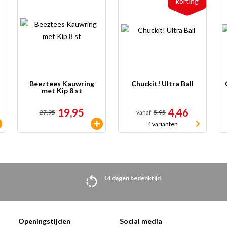
korting
Beeztees Kauwring
Chuckit! Ultra Ball
met Kip 8 st
19,95
4,46
27,95
vanaf
5,95
4 varianten
14 dagen bedenktijd
Openingstijden
Social media