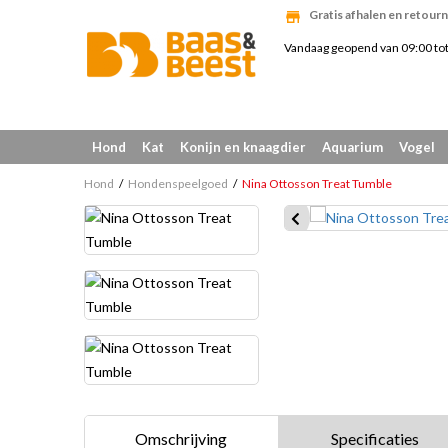
Gratis afhalen en retourn
Vandaag geopend van 09:00 to
Hond
Kat
Konijn en knaagdier
Aquarium
Vogel
Hond
Hondenspeelgoed
Nina Ottosson Treat Tumble
Omschrijving
Specificaties