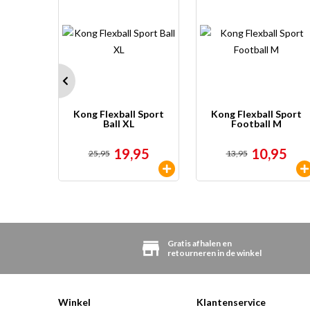
gratis
 Hond
Kong Flexball Sport
Kong Flexball Sport
ipacks
Ball XL
Football M
95
19,95
10,95
25,95
13,95
en
Gratis afhalen en
retourneren in de winkel
Winkel
Klantenservice