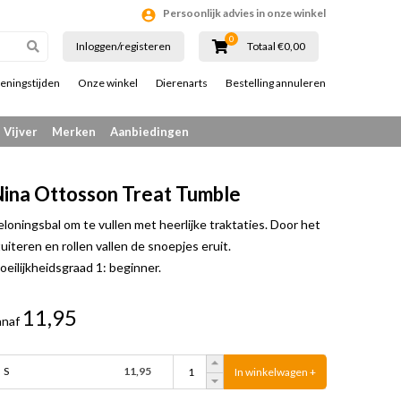
Persoonlijk advies in onze winkel
0
Inloggen/registeren
Totaal €0,00
eningstijden
Onze winkel
Dierenarts
Bestelling annuleren
Vijver
Merken
Aanbiedingen
ina Ottosson Treat Tumble
eloningsbal om te vullen met heerlijke traktaties. Door het
uiteren en rollen vallen de snoepjes eruit.
oeilijkheidsgraad 1: beginner.
11,95
anaf
S
11,95
In winkelwagen +