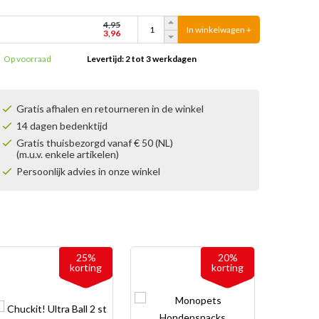
4,95
In winkelwagen +
3,96
Op voorraad
Levertijd: 2 tot 3 werkdagen
Gratis afhalen en retourneren in de winkel
14 dagen bedenktijd
Gratis thuisbezorgd vanaf € 50 (NL)
(m.u.v. enkele artikelen)
Persoonlijk advies in onze winkel
25%
20%
korting
korting