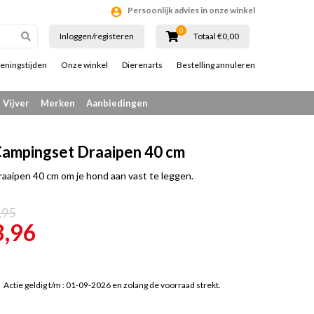
Persoonlijk advies in onze winkel
0
Inloggen/registeren
Totaal €0,00
eningstijden
Onze winkel
Dierenarts
Bestelling annuleren
Vijver
Merken
Aanbiedingen
ampingset Draaipen 40 cm
raaipen 40 cm om je hond aan vast te leggen.
,95
3,96
Actie geldig t/m : 01-09-2026 en zolang de voorraad strekt.