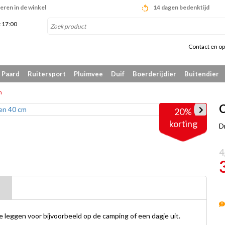
eren in de winkel
14 dagen bedenktijd
t 17:00
Contact en op
Paard
Ruitersport
Pluimvee
Duif
Boerderijdier
Buitendier
m
C
20%
korting
D
4
 leggen voor bijvoorbeeld op de camping of een dagje uit.