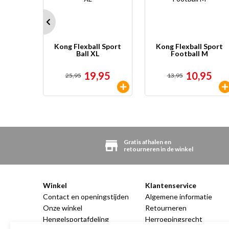
 Hond
Kong Flexball Sport
Kong Flexball Sport
ipacks
Ball XL
Football M
95
19,95
10,95
25,95
13,95
en
Gratis afhalen en
retourneren in de winkel
Winkel
Klantenservice
Contact en openingstijden
Algemene informatie
Onze winkel
Retourneren
Hengelsportafdeling
Herroepingsrecht