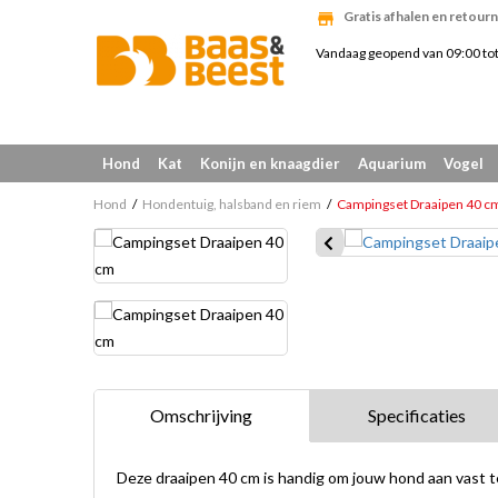
Gratis afhalen en retourn
Vandaag geopend van 09:00 to
Hond
Kat
Konijn en knaagdier
Aquarium
Vogel
Hond
Hondentuig, halsband en riem
Campingset Draaipen 40 c
Omschrijving
Specificaties
Deze draaipen 40 cm is handig om jouw hond aan vast te