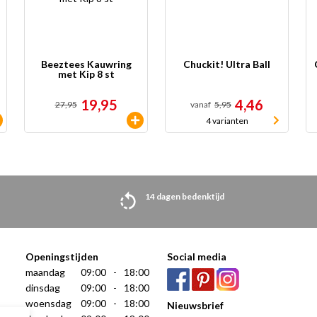
Beeztees Kauwring
Chuckit! Ultra Ball
met Kip 8 st
19,95
4,46
27,95
vanaf
5,95
4 varianten
14 dagen bedenktijd
Openingstijden
Social media
maandag
09:00
-
18:00
dinsdag
09:00
-
18:00
woensdag
09:00
-
18:00
Nieuwsbrief