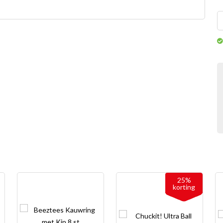
25%
korting