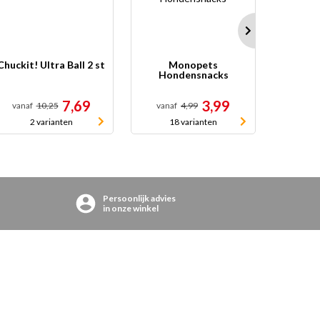
Chuckit! Ultra Ball 2 st
Monopets
Pedigr
Hondensnacks
M
7,69
3,99
vanaf
10,25
vanaf
4,99
10
2 varianten
18 varianten
Persoonlijk advies
in onze winkel