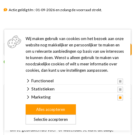
Actie geldig t/m : 01-09-2026 en zolang de voorraad strekt.
15,79
12,63
Wij maken gebruik van cookies om het bezoek aan onze
website nog makkelijker en persoonlijker te maken en
In winkelwagen +
om u relevante aanbiedingen op basis van uw interesses
te kunnen doen. Wenst u alleen gebruik te maken van
Op voorraad
Levertijd: 2 tot 3 werkdagen
noodzakelijke cookies of wilt u meer informatie over
cookies, dan kunt u uw instellingen aanpasssen.
Functioneel
Statistieken
Omschrijving
Specificaties
Marketing
Wanneer je vaak met jouw hond onderweg bent, is deze
Alles accepteren
Beeztees Reis voer- en drinkbak Rua een echte musthave.
Selectie accepteren
Deze reisbak, gemaakt van silicone, is inklapbaar en geschikt
om te gebruiken als voer- of waterbak. Je kunt dit bakje