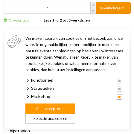
In winkelwagen +
Op voorraad
Levertijd: 2 tot 3 werkdagen
Wij maken gebruik van cookies om het bezoek aan onze
website nog makkelijker en persoonlijker te maken en
Omschrijving
Specificaties
om u relevante aanbiedingen op basis van uw interesses
te kunnen doen. Wenst u alleen gebruik te maken van
noodzakelijke cookies of wilt u meer informatie over
Met de Beeztees Geurverdrijver Citrus worden nare geurtjes
cookies, dan kunt u uw instellingen aanpasssen.
in de kattenbak voorkomen en bestreden. Door toevoeging
Functioneel
van micro organismes, wordt de ammoniakgeur
geneutraliseerd.
Statistieken
Marketing
De geurverdrijver is zeer gemakkelijk in gebruik! Strooi de
Alles accepteren
geurverdrijver gelijkmatig over de bodem van de kattenbak
en vul deze vervolgens met kattengrit. Tussen de
Selectie accepteren
verschoningen van de kattenbak door, kun je altijd
bijstrooien.