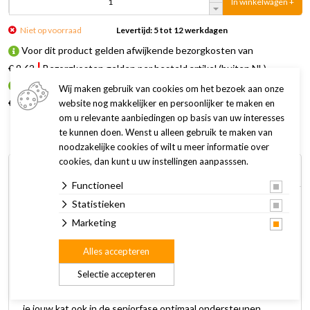
In winkelwagen +
Niet op voorraad
Levertijd: 5 tot 12 werkdagen
Voor dit product gelden afwijkende bezorgkosten van
!
€ 9,62
Bezorgkosten gelden per besteld artikel (buiten NL)
Voor dit product gelden afwijkende bezorgkosten van
Wij maken gebruik van cookies om het bezoek aan onze
!
€ 5,99
Bezorgkosten gelden per besteld artikel (NL)
website nog makkelijker en persoonlijker te maken en
om u relevante aanbiedingen op basis van uw interesses
te kunnen doen. Wenst u alleen gebruik te maken van
noodzakelijke cookies of wilt u meer informatie over
cookies, dan kunt u uw instellingen aanpasssen.
Omschrijving
Specificaties
Functioneel
Statistieken
Prins VitalCare Senior is een krokante voeding geschikt voor
Marketing
katten met een leeftijd vanaf ca. 7 jaar.
Alles accepteren
Deze volledige voeding sluit aan bij de veranderende
Selectie accepteren
voedingsbehoefte van de oudere kat en ondersteunt het
immuunsysteem en de gewrichten. Met VitalCare Senior kun
je jouw kat ook in de seniorfase optimaal ondersteunen.