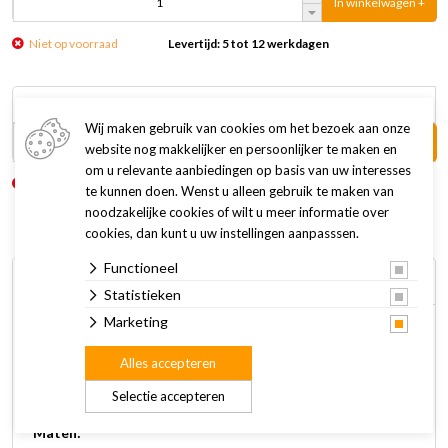
In winkelwagen +
Niet op voorraad
Levertijd: 5 tot 12 werkdagen
S
20,45
Wij maken gebruik van cookies om het bezoek aan onze
In winkelwagen +
website nog makkelijker en persoonlijker te maken en
om u relevante aanbiedingen op basis van uw interesses
Niet op voorraad
Levertijd: 5 tot 12 werkdagen
te kunnen doen. Wenst u alleen gebruik te maken van
noodzakelijke cookies of wilt u meer informatie over
cookies, dan kunt u uw instellingen aanpasssen.
Functioneel
Omschrijving
Specificaties
Statistieken
Marketing
Het Rogz Kattentuig met Lijn Alleycat is een reflecterend
nylon kattentuig met lijn. Ideaal om 's nachts gezien te
Alles accepteren
worden.
Selectie accepteren
Maten: