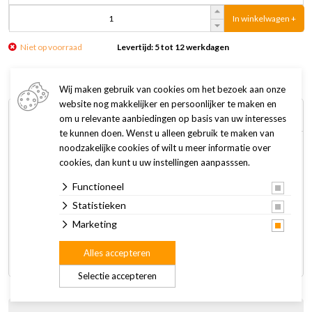
In winkelwagen +
Niet op voorraad
Levertijd: 5 tot 12 werkdagen
Wij maken gebruik van cookies om het bezoek aan onze
website nog makkelijker en persoonlijker te maken en
Omschrijving
Specificaties
om u relevante aanbiedingen op basis van uw interesses
te kunnen doen. Wenst u alleen gebruik te maken van
noodzakelijke cookies of wilt u meer informatie over
Het Rogz Kattentuig met Lijn Glowcat is een kattentuig met
cookies, dan kunt u uw instellingen aanpasssen.
lijn van glow in de dark materiaal gemaakt van polyurethaan.
Functioneel
Dit zorgt voor meer veiligheid en zichtbaarheid in het donker.
Statistieken
Maten:
Marketing
• Maat XS is geschikt voor kittens.
Alles accepteren
• Maat S is geschikt voor volwassen katten.
Selectie accepteren