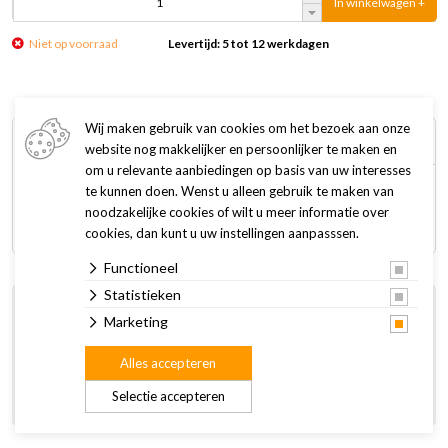
In winkelwagen +
Niet op voorraad
Levertijd: 5 tot 12 werkdagen
Wij maken gebruik van cookies om het bezoek aan onze
Omschrijving
Specificaties
website nog makkelijker en persoonlijker te maken en
om u relevante aanbiedingen op basis van uw interesses
te kunnen doen. Wenst u alleen gebruik te maken van
1-Hands zweetmes van RVS met houten handvat en
noodzakelijke cookies of wilt u meer informatie over
rubberen blad.
cookies, dan kunt u uw instellingen aanpasssen.
Functioneel
Statistieken
Gratis afhalen en retourneren in de winkel
Marketing
14 dagen bedenktijd
Gratis thuisbezorgd vanaf € 50 (NL)
Alles accepteren
(m.u.v. enkele artikelen)
Selectie accepteren
Persoonlijk advies in onze winkel