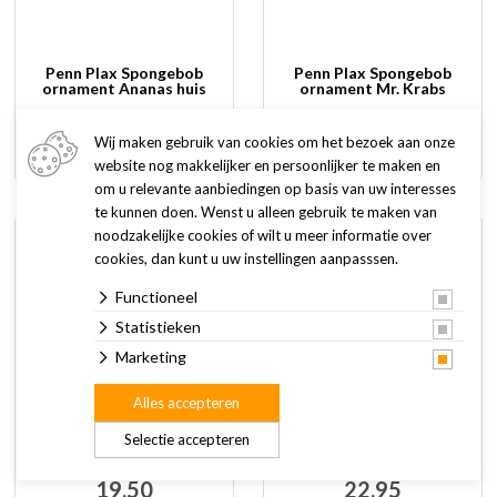
Penn Plax Spongebob
Penn Plax Spongebob
ornament Ananas huis
ornament Mr. Krabs
21,50
8,99
Wij maken gebruik van cookies om het bezoek aan onze
website nog makkelijker en persoonlijker te maken en
om u relevante aanbiedingen op basis van uw interesses
te kunnen doen. Wenst u alleen gebruik te maken van
noodzakelijke cookies of wilt u meer informatie over
cookies, dan kunt u uw instellingen aanpasssen.
Functioneel
Statistieken
Marketing
Alles accepteren
Penn Plax Spongebob
Penn Plax Spongebob
Selectie accepteren
ornament Mr. Krabs huis
ornament Octo's huis
19,50
22,95